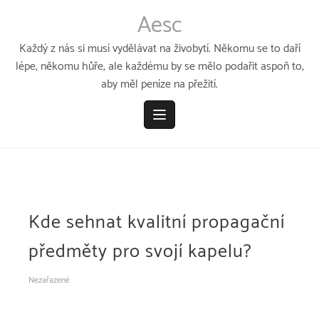
Přeskočit
Aesc
k
obsahu
Každý z nás si musí vydělávat na živobytí. Někomu se to daří
lépe, někomu hůře, ale každému by se mělo podařit aspoň to,
aby měl peníze na přežití.
Kde sehnat kvalitní propagační
předměty pro svojí kapelu?
Nezařazené