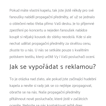
Pokud máte vlastní kapelu, tak jste jistě někdy pro své
fanoušky nabídli propagační předměty, ať už se jednalo
o oblečení nebo třeba přímo Vaší desku. Je to příjemné
zpestření po koncertu a nejeden fanoušek nabídce
koupit si nějaký kousek do sbírky neodolá. Kde si ale
nechat udělat propagační předměty za skvělou cenu,
zkuste to u nás. U nás se setkáte pouze s kvalitním
potiskem textilu
, který určitě Vy i Vaši posluchači ocení.
Jak se vypořádat s reklamou?
To je otázka nad zlato, ale pokud jste začínající hudební
kapela a nevíte si rady jak se co nejlépe zpropagovat,
obraťte se na nás. Naše propagační předměty
přitáhnout nové posluchače, které jistě v začátcích
oceníte. Nebojte se nás kontaktovat ještě dnes.