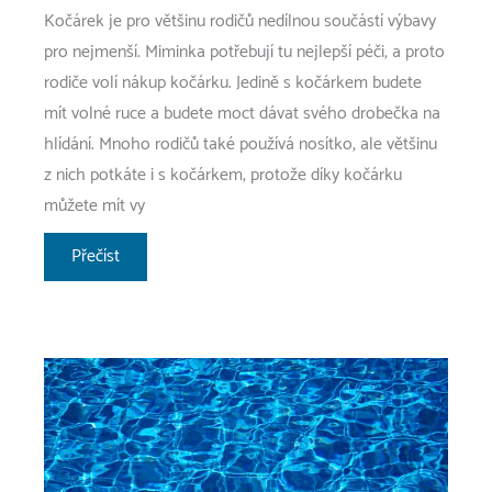
Kočárek je pro většinu rodičů nedílnou součástí výbavy
pro nejmenší. Miminka potřebují tu nejlepší péči, a proto
rodiče volí nákup kočárku. Jedině s kočárkem budete
mít volné ruce a budete moct dávat svého drobečka na
hlídání. Mnoho rodičů také používá nosítko, ale většinu
z nich potkáte i s kočárkem, protože díky kočárku
můžete mít vy
Součást
Přečíst
výbavy
pro
miminko