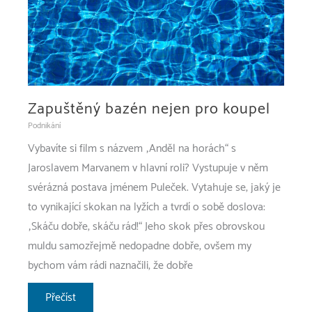
Zapuštěný bazén nejen pro koupel
Podnikání
Vybavíte si film s názvem „Anděl na horách“ s
Jaroslavem Marvanem v hlavní roli? Vystupuje v něm
svérázná postava jménem Puleček. Vytahuje se, jaký je
to vynikající skokan na lyžích a tvrdí o sobě doslova:
„Skáču dobře, skáču rád!“ Jeho skok přes obrovskou
muldu samozřejmě nedopadne dobře, ovšem my
bychom vám rádi naznačili, že dobře
Zapuštěný
Přečíst