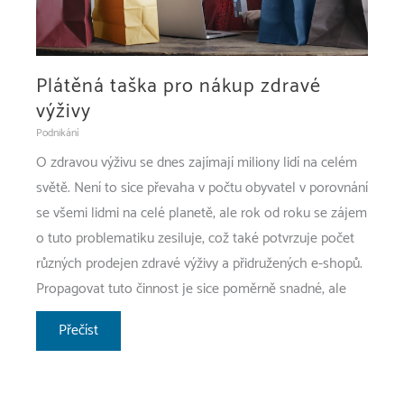
Plátěná taška pro nákup zdravé
výživy
Podnikání
O zdravou výživu se dnes zajímají miliony lidí na celém
světě. Není to sice převaha v počtu obyvatel v porovnání
se všemi lidmi na celé planetě, ale rok od roku se zájem
o tuto problematiku zesiluje, což také potvrzuje počet
různých prodejen zdravé výživy a přidružených e-shopů.
Propagovat tuto činnost je sice poměrně snadné, ale
Plátěná
Přečíst
taška
pro