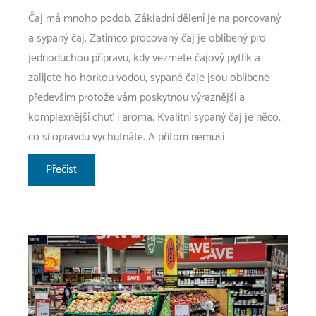
Čaj má mnoho podob. Základní dělení je na porcovaný
a sypaný čaj. Zatímco procovaný čaj je oblíbený pro
jednoduchou přípravu, kdy vezmete čajový pytlík a
zalijete ho horkou vodou, sypané čaje jsou oblíbené
především protože vám poskytnou výraznější a
komplexnější chuť i aroma. Kvalitní sypaný čaj je něco,
co si opravdu vychutnáte. A přitom nemusí
Co
Přečíst
je
to
sypaný
čaj?