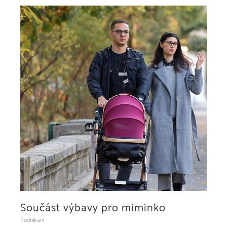
nákup
zdravé
výživy
Součást výbavy pro miminko
Podnikání