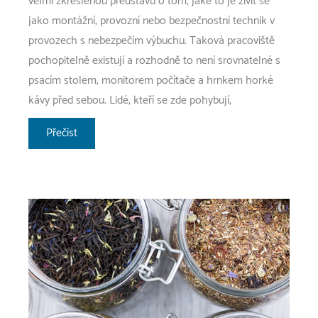
velmi zkreslenou představu o tom, jaké to je živit se
jako montážní, provozní nebo bezpečnostní technik v
provozech s nebezpečím výbuchu. Taková pracoviště
pochopitelně existují a rozhodně to není srovnatelné s
psacím stolem, monitorem počítače a hrnkem horké
kávy před sebou. Lidé, kteří se zde pohybují,
Zabezpečení
Přečíst
pracovníků
v
prostorách
s
nebezpečím
výbuchu