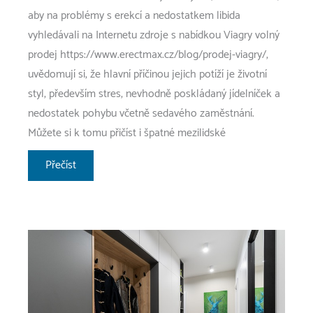
aby na problémy s erekcí a nedostatkem libida
vyhledávali na Internetu zdroje s nabídkou Viagry volný
prodej https://www.erectmax.cz/blog/prodej-viagry/,
uvědomují si, že hlavní příčinou jejich potíží je životní
styl, především stres, nevhodně poskládaný jídelníček a
nedostatek pohybu včetně sedavého zaměstnání.
Můžete si k tomu přičíst i špatné mezilidské
Povyšte
Přečíst
váš
sex
na
vyšší
úroveň
–
zasloužíte