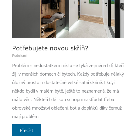
si
to
Potřebujete novou skříň?
Podnikání
Problém s nedostatkem místa se týká zejména lidí, kteří
žijí v menších domech či bytech. Každý potřebuje nějaký
úložný prostor i dostatečně velké šatní skříně. I když
někdo bydlí v malém bytě, ještě to neznamená, že má
málo věcí. Někteří lidé jsou schopni nastřádat třeba
obrovské množství oblečení, bot a doplňků, díky čemuž
mají problém
Potřebujete
Přečíst