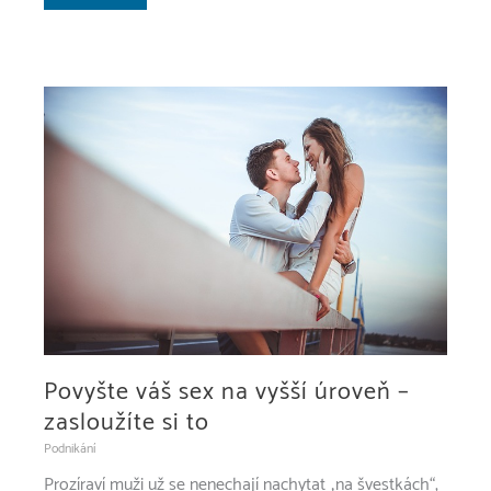
a
jejich
zásobování.
Povyšte váš sex na vyšší úroveň –
zasloužíte si to
Podnikání
Prozíraví muži už se nenechají nachytat „na švestkách“,