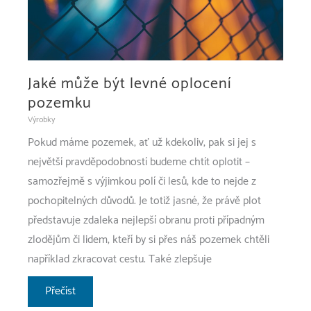
Jaké může být levné oplocení
pozemku
Výrobky
Pokud máme pozemek, ať už kdekoliv, pak si jej s
největší pravděpodobností budeme chtít oplotit –
samozřejmě s výjimkou polí či lesů, kde to nejde z
pochopitelných důvodů. Je totiž jasné, že právě plot
představuje zdaleka nejlepší obranu proti případným
zlodějům či lidem, kteří by si přes náš pozemek chtěli
například zkracovat cestu. Také zlepšuje
Jaké
Přečíst
může