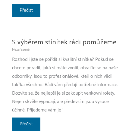
Zaniknou
Přečíst
tištěná
média?
S výběrem stínítek rádi pomůžeme
Nezařazené
Rozhodli jste se pořídit si kvalitní stínítka? Pokud se
chcete poradit, jaká si máte zvolit, obraťte se na naše
odborníky. Jsou to profesionálové, kteří o nich vědí
takřka všechno. Rádi vám předají potřebné informace.
Dozvíte se, že nejlepší je si zakoupit venkovní rolety.
Nejen skvěle vypadají, ale především jsou vysoce
účinné. Přijedeme vám je i
S
Přečíst
výběrem