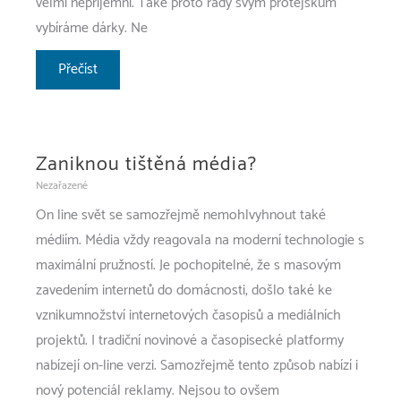
velmi nepříjemní. Také proto rády svým protějškům
vybíráme dárky. Ne
Stylové,
Přečíst
elegantní,
nadčasové
Zaniknou tištěná média?
Nezařazené
On line svět se samozřejmě nemohlvyhnout také
médiím. Média vždy reagovala na moderní technologie s
maximální pružností. Je pochopitelné, že s masovým
zavedením internetů do domácnosti, došlo také ke
vznikumnožství internetových časopisů a mediálních
projektů. I tradiční novinové a časopisecké platformy
nabízejí on-line verzi. Samozřejmě tento způsob nabízí i
nový potenciál reklamy. Nejsou to ovšem