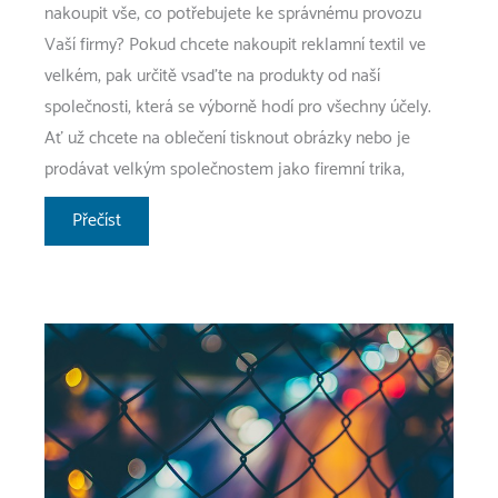
nakoupit vše, co potřebujete ke správnému provozu
Vaší firmy? Pokud chcete nakoupit reklamní textil ve
velkém, pak určitě vsaďte na produkty od naší
společnosti, která se výborně hodí pro všechny účely.
Ať už chcete na oblečení tisknout obrázky nebo je
prodávat velkým společnostem jako firemní trika,
Pro
Přečíst
všechny
účely