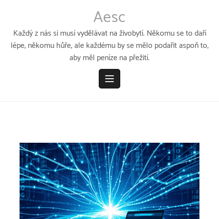
Přeskočit
Aesc
k
obsahu
Každý z nás si musí vydělávat na živobytí. Někomu se to daří
lépe, někomu hůře, ale každému by se mělo podařit aspoň to,
aby měl peníze na přežití.