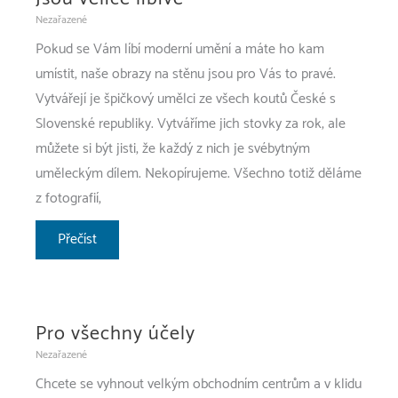
Nezařazené
Pokud se Vám líbí moderní umění a máte ho kam
umístit, naše obrazy na stěnu jsou pro Vás to pravé.
Vytvářejí je špičkový umělci ze všech koutů České s
Slovenské republiky. Vytváříme jich stovky za rok, ale
můžete si být jisti, že každý z nich je svébytným
uměleckým dílem. Nekopírujeme. Všechno totiž děláme
z fotografií,
Jsou
Přečíst
velice
líbivé
Pro všechny účely
Nezařazené
Chcete se vyhnout velkým obchodním centrům a v klidu