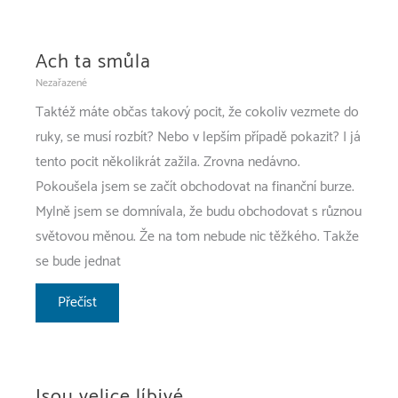
stínítek
rádi
Ach ta smůla
pomůžeme
Nezařazené
Taktéž máte občas takový pocit, že cokoliv vezmete do
ruky, se musí rozbít? Nebo v lepším případě pokazit? I já
tento pocit několikrát zažila. Zrovna nedávno.
Pokoušela jsem se začít obchodovat na finanční burze.
Mylně jsem se domnívala, že budu obchodovat s různou
světovou měnou. Že na tom nebude nic těžkého. Takže
se bude jednat
Ach
Přečíst
ta
smůla
Jsou velice líbivé