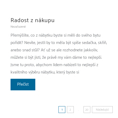
být
levné
Radost z nákupu
oplocení
Nezařazené
pozemku
Přemýšlíte, co z nábytku byste si měli do svého bytu
pořídit? Nevíte, jestli by to měla být spíše sedačka, skříň,
anebo snad stůl? Ať už se ale rozhodnete jakkoliv,
můžete si být jisti, že právě my vám dáme to nejlepší.
Jsme tu proto, abychom lidem nabízeli to nejlepší z
kvalitního výběru nábytku, který byste si
Radost
Přečíst
z
nákupu
Stránkování
1
2
…
20
Následující