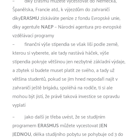
– díky Erasmu můžete vycestovat do Německa,
Španělska, Francie atd., k výjezdům do zahraničí
díky
ERASMU
získáváte peníze z fondu Evropské unie,
díky agentuře
NAEP
– Národní agentura pro evropské
vzdělávací programy
– finanční výše stipendia se však liší podle země,
kterou si vyberete, ale tady nastává háček, výše
stipendia pokryje většinou jen nezbytné základní výdaje,
a zbytek si budete muset platit ze svého, a tady už
většina studentů, pokud se jim hned nepodaří najít v
zahraničí ještě brigádu, spoléhá na rodiče, ti si ale
mohou být jistí, že právě taková investice se opravdu
vyplatí
– jako další je třeba uvést, že se studijním
programem
ERASMUS
můžete vycestovat
JEN
JEDNOU
, délka studijního pobytu se pohybuje od 3 do