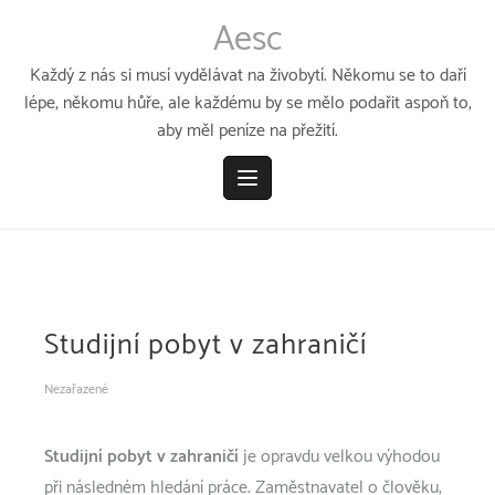
Přeskočit
Aesc
k
obsahu
Každý z nás si musí vydělávat na živobytí. Někomu se to daří
lépe, někomu hůře, ale každému by se mělo podařit aspoň to,
aby měl peníze na přežití.
Studijní pobyt v zahraničí
Nezařazené
Studijní pobyt v zahraničí
je opravdu velkou výhodou
při následném hledání práce. Zaměstnavatel o člověku,