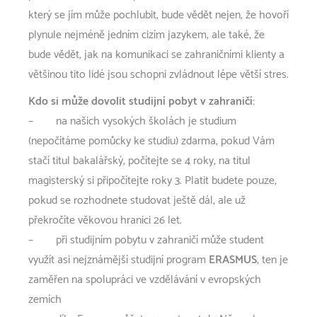
který se jím může pochlubit, bude vědět nejen, že hovoří
plynule nejméně jedním cizím jazykem, ale také, že
bude vědět, jak na komunikaci se zahraničními klienty a
většinou tito lidé jsou schopni zvládnout lépe větší stres.
Kdo si může dovolit studijní pobyt v zahraničí:
– na našich vysokých školách je studium
(nepočítáme pomůcky ke studiu) zdarma, pokud Vám
stačí titul bakalářský, počítejte se 4 roky, na titul
magisterský si připočítejte roky 3. Platit budete pouze,
pokud se rozhodnete studovat ještě dál, ale už
překročíte věkovou hranici 26 let.
– při studijním pobytu v zahraničí může student
využít asi nejznámější studijní program
ERASMUS
, ten je
zaměřen na spolupráci ve vzdělávání v evropských
zemích