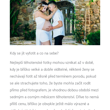
Kdy se jít vyfotit a co na sebe?
Nejlepší těhotenské fotky mohou vznikat až v době,
kdy je bříško velké a dobře viditelné, některé ženy se
nechávají fotit až těsně před termínem porodu, pokud
se ale strachujete toho, že byste mohla začít rodit
přímo před fotografem, je vhodnou dobou období mezi
sedmým a osmým měsícem těhotenství. Dříve to nemá
příliš cenu, bříško je obvykle ještě málo výrazné a