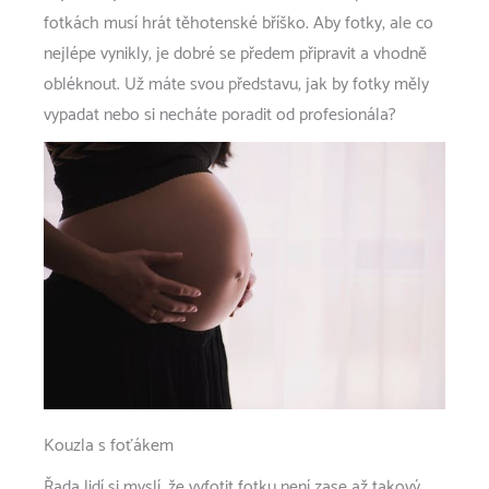
fotkách musí hrát těhotenské bříško. Aby fotky, ale co
nejlépe vynikly, je dobré se předem připravit a vhodně
obléknout. Už máte svou představu, jak by fotky měly
vypadat nebo si necháte poradit od profesionála?
Kouzla s foťákem
Řada lidí si myslí, že vyfotit fotku není zase až takový