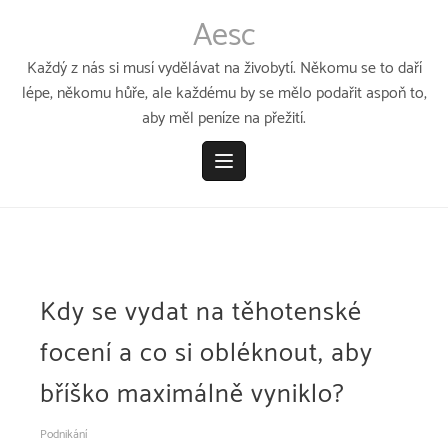
Přeskočit
Aesc
k
obsahu
Každý z nás si musí vydělávat na živobytí. Někomu se to daří
lépe, někomu hůře, ale každému by se mělo podařit aspoň to,
aby měl peníze na přežití.
Kdy se vydat na těhotenské
focení a co si obléknout, aby
bříško maximálně vyniklo?
Podnikání