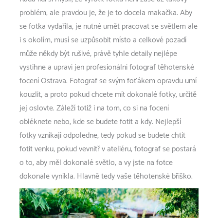
problém, ale pravdou je, že je to docela makačka. Aby
se fotka vydařila, je nutné umět pracovat se světlem ale
i s okolím, musí se uzpůsobit místo a celkové pozadí
může někdy být rušivé, právě tyhle detaily nejlépe
vystihne a upraví jen profesionální fotograf
těhotenské
focení Ostrava
. Fotograf se svým foťákem opravdu umí
kouzlit, a proto pokud chcete mít dokonalé fotky, určitě
jej oslovte. Záleží totiž i na tom, co si na focení
obléknete nebo, kde se budete fotit a kdy. Nejlepší
fotky vznikají odpoledne, tedy pokud se budete chtít
fotit venku, pokud vevnitř v ateliéru, fotograf se postará
o to, aby měl dokonalé světlo, a vy jste na fotce
dokonale vynikla. Hlavně tedy vaše těhotenské bříško.