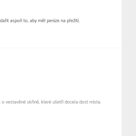
řit aspoň to, aby měl peníze na přežití.
 o vestavěné skříně, které ušetří docela dost místa.