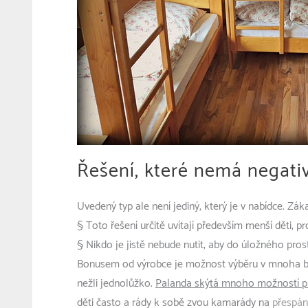
Řešení, které nemá negati
Uvedený typ ale není jediný, který je v nabídce. Záka
§ Toto řešení určitě uvítají především menší děti, pr
§ Nikdo je jistě nebude nutit, aby do úložného pros
Bonusem od výrobce je možnost výběru v mnoha bare
nežli jednolůžko.
Palanda skýtá mnoho možností pro k
děti často a rády k sobě zvou kamarády na
přespán