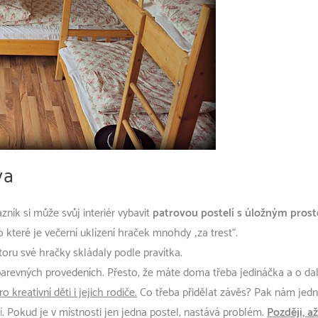
va
zník si může svůj interiér vybavit
patrovou postelí s úložným pros
o které je večerní uklízení hraček mnohdy „za trest“.
toru své hračky skládaly podle pravítka.
vných provedeních. Přesto, že máte doma třeba jedináčka a o dalším
reativní děti i jejich rodiče.
Co třeba přidělat závěs? Pak nám jedn
í
. Pokud je v místnosti jen jedna postel, nastává problém.
Později, a