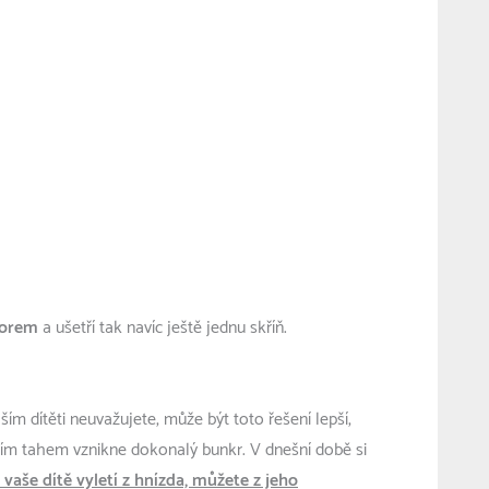
torem
a ušetří tak navíc ještě jednu skříň.
 dítěti neuvažujete, může být toto řešení lepší,
ím tahem vznikne dokonalý bunkr. V dnešní době si
ž vaše dítě vyletí z hnízda, můžete z jeho