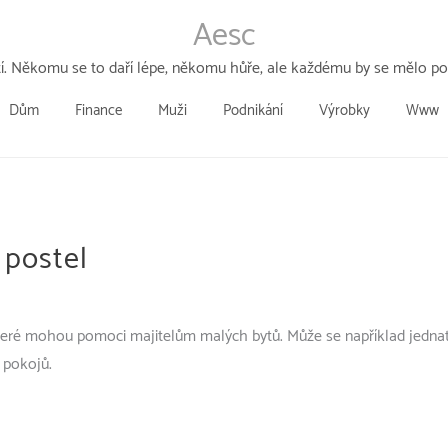
Aesc
tí. Někomu se to daří lépe, někomu hůře, ale každému by se mělo poda
Dům
Finance
Muži
Podnikání
Výrobky
Www
 postel
které mohou pomoci majitelům malých bytů.
Může se například jednat
 pokojů.