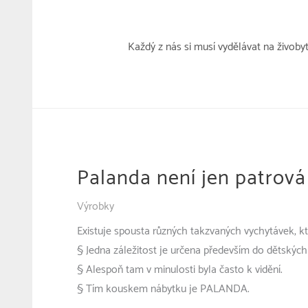
Přeskočit
k
obsahu
Každý z nás si musí vydělávat na živoby
Palanda není jen patrová
Výrobky
Existuje spousta různých takzvaných vychytávek, 
§ Jedna záležitost je určena především do dětských
§ Alespoň tam v minulosti byla často k vidění.
§ Tím kouskem nábytku je PALANDA.