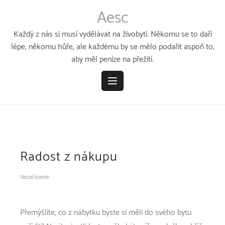
Přeskočit
Aesc
k
obsahu
Každý z nás si musí vydělávat na živobytí. Někomu se to daří
lépe, někomu hůře, ale každému by se mělo podařit aspoň to,
aby měl peníze na přežití.
Radost z nákupu
Nezařazené
Přemýšlíte, co z
nábytku
byste si měli do svého bytu