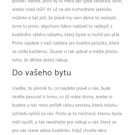
pořídit? Nevíte, jestli by to měla být spíše sedačka, skříň,
anebo snad stůl? Ať už se ale rozhodnete jakkoliv,
můžete si být jisti, že právě my vám dáme to nejlepší.
Jsme tu proto, abychom lidem nabízeli to nejlepší z
kvalitního výběru nábytku, který byste si mohli jen přát.
Proto najdete v naší nabídce jen kvalitní položky, které
se zalíbí každému. Zkuste si tak vybrat a mějte jistotu
toho, že děláte dobrý nákup.
Do vašeho bytu
Uvidíte, že přesně to, co najdete právě u nás, bude
skvěle pasovat k tomu, co již máte doma, anebo si
budete u nás moci pořídit celou sestavu, která otázku
vzhledu vyřeší za vás. Proto je to možnost, kterou byste
měli využít, a tak neváhejte pro nákup u nás, který se
pro vás stane velice kvalitním. Když chcete něco