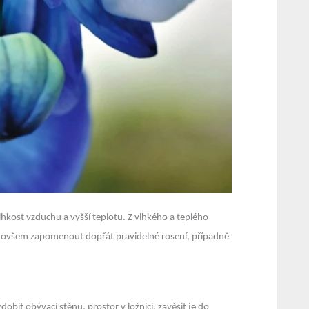
lhkost vzduchu a vyšší teplotu. Z vlhkého a teplého
 jim ovšem zapomenout dopřát pravidelné rosení, případně
dobit obývací stěnu, prostor v ložnici, zavěsit je do