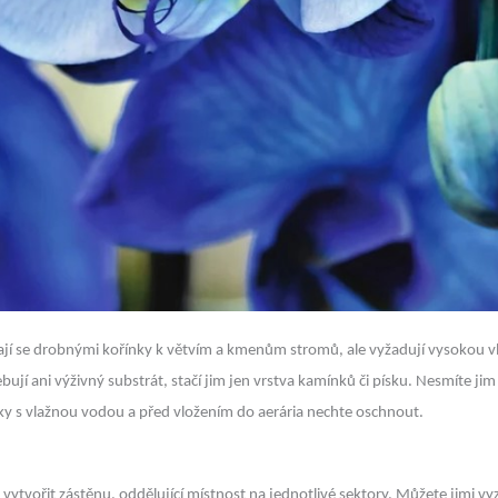
ávají se drobnými kořínky k větvím a kmenům stromů, ale vyžadují vysokou v
ebují ani výživný substrát, stačí jim jen vrstva kamínků či písku. Nesmíte
ky s vlažnou vodou a před vložením do aerária nechte oschnout.
 vytvořit zástěnu, oddělující místnost na jednotlivé sektory. Můžete jimi vyz