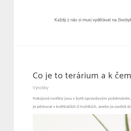
Přeskočit
k
obsahu
Každý z nás si musí vydělávat na živoby
Co je to terárium a k čem
Výrobky
Pokojové rostliny jsou v bytě opravdovým požehnáním, dod
je pěstovat v květináčích či truhlících, anebo je zavěsit 