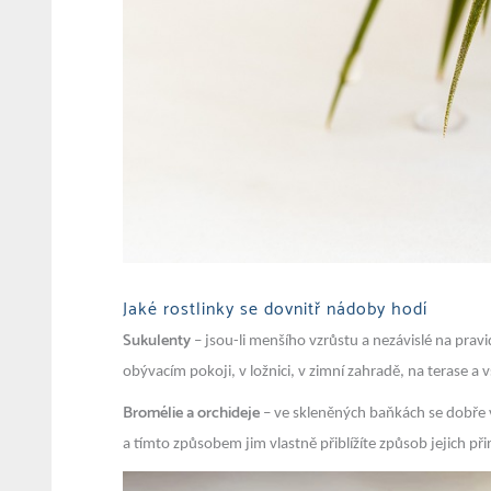
Jaké rostlinky se dovnitř nádoby hodí
Sukulenty
– jsou-li menšího vzrůstu a nezávislé na pravi
obývacím pokoji, v ložnici, v zimní zahradě, na terase a
Bromélie a orchideje
– ve skleněných baňkách se dobře vy
a tímto způsobem jim vlastně přiblížíte způsob jejich př