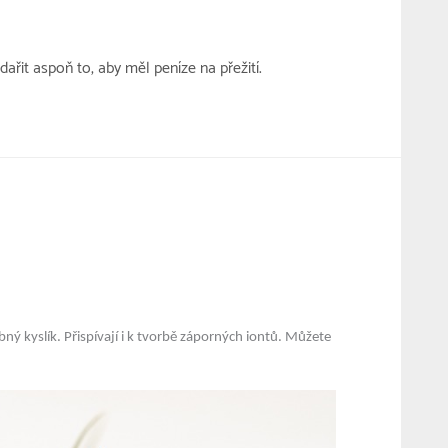
řit aspoň to, aby měl peníze na přežití.
ný kyslík. Přispívají i k tvorbě záporných iontů. Můžete