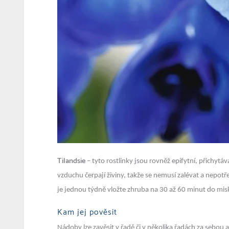
Tilandsie
– tyto rostlinky jsou rovněž epifytní, přichyt
vzduchu čerpají živiny, takže se nemusí zalévat a nepotř
je jednou týdně vložte zhruba na 30 až 60 minut do mis
Kam jej pověsit
Nádoby lze zavěsit v řadě či v několika řadách za sebou a