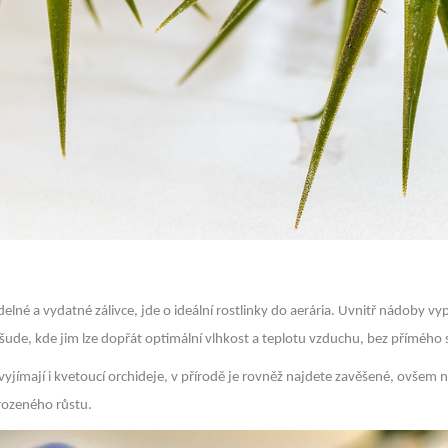
delné a vydatné zálivce, jde o ideální rostlinky do aerária. Uvnitř nádoby 
 všude, kde jim lze dopřát optimální vlhkost a teplotu vzduchu, bez přímého 
jímají i kvetoucí orchideje, v přírodě je rovněž najdete zavěšené, ovšem niko
irozeného růstu.