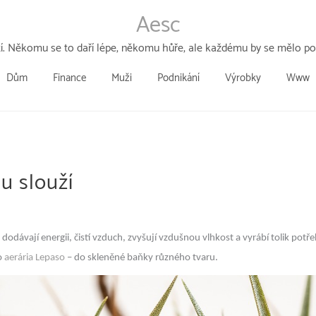
Aesc
tí. Někomu se to daří lépe, někomu hůře, ale každému by se mělo poda
Dům
Finance
Muži
Podnikání
Výrobky
Www
u slouží
ávají energii, čistí vzduch, zvyšují vzdušnou vlhkost a vyrábí tolik potřeb
do
aerária Lepaso
– do skleněné baňky různého tvaru.