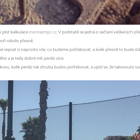
 plot kalkulace
montazmpc.cz
. V podstatě se jedná o sečtení veškerých p
poň nikoliv přesně.
tné sepsat si naprosto vše, co budeme potřebovat, a kolik přesně to bude s
ého a je tedy dobré mít peněz více.
řeknou, kolik peněz tak zhruba budou potřebovat, a ujistí se, že takovouto 