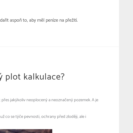
řit aspoň to, aby měl peníze na přežití.
 plot kalkulace?
et přes jakýkoliv neoplocený a neoznačený pozemek. A je
už co se týče pevnosti, ochrany před zloději, ale i