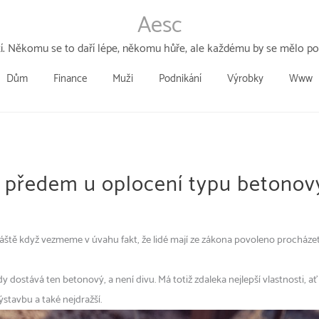
Aesc
tí. Někomu se to daří lépe, někomu hůře, ale každému by se mělo poda
Dům
Finance
Muži
Podnikání
Výrobky
Www
t předem u oplocení typu betonový
zvláště když vezmeme v úvahu fakt, že lidé mají ze zákona povoleno procház
 dostává ten betonový, a není divu. Má totiž zdaleka nejlepší vlastnosti, ať 
ýstavbu a také nejdražší.