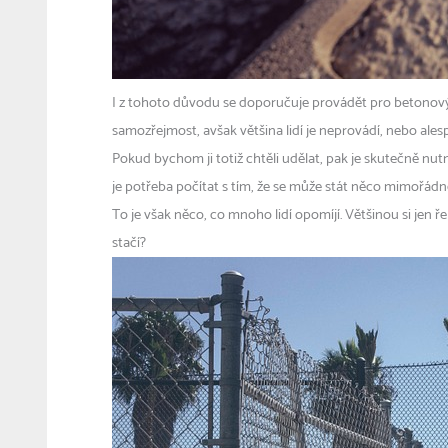
I z tohoto důvodu se doporučuje provádět pro betonový
samozřejmost, avšak většina lidí je neprovádí, nebo ales
Pokud bychom ji totiž chtěli udělat, pak je skutečně nu
je potřeba počítat s tím, že se může stát něco mimořádn
To je však něco, co mnoho lidí opomíjí. Většinou si jen 
stačí?